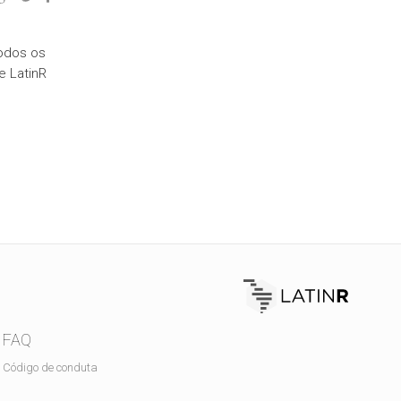
odos os
e LatinR
FAQ
Código de conduta