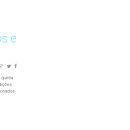
s e
 quinta
dições
cionados