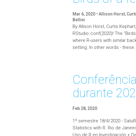
Mar 6, 2020 • Allison Horst, Curt
Bellini
By Allison Horst, Curtis Kephart
RStudio::conf(2020)! The “Bird
where R-users with similar back
setting. In other words - these.
Conferência
durante 20
Feb 28, 2020
1º semestre 18/4/2020 - SatuRd
Statistics with R. Rio de Janei
Uso de R en Investigación + De