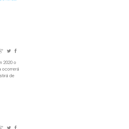
m 2020 o
a ocorrerá
stirá de