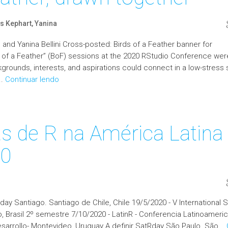
is Kephart, Yanina
, and Yanina Bellini Cross-posted: Birds of a Feather banner for
s of a Feather” (BoF) sessions at the 2020 RStudio Conference wer
grounds, interests, and aspirations could connect in a low-stress 
..
Continuar lendo
s de R na América Latina
20
ay Santiago. Santiago de Chile, Chile 19/5/2020 - V International 
ro, Brasil 2º semestre 7/10/2020 - LatinR - Conferencia Latinoamer
sarrollo- Montevideo, Uruguay A definir SatRday São Paulo. São...