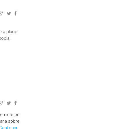
e a place
social
Seminar on
icana sobre
Continuar