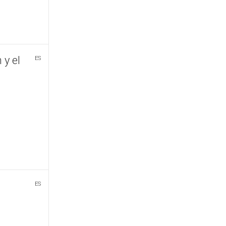
 y el
ES
ES