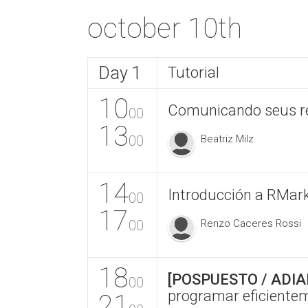
october 10th
Day 1
Tutorial
10
Comunicando seus re
00
13
00
Beatriz Milz
14
Introducción a RMark
00
17
00
Renzo Caceres Rossi
18
[POSPUESTO / ADI
00
programar eficiente
21