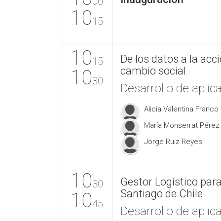
00
10
15
10
De los datos a la acc
15
cambio social
10
30
Desarrollo de aplic
Alicia Valentina Franc
María Monserrat Pérez 
Jorge Ruiz Reyes
10
Gestor Logístico par
30
Santiago de Chile
10
45
Desarrollo de aplic