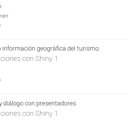
z
egre
a
 información geográfica del turismo.
aciones con Shiny 1
i
y diálogo con presentadores
aciones con Shiny 1