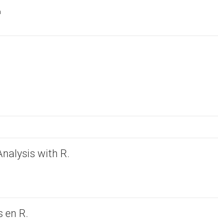
a
Analysis with R.
 en R.