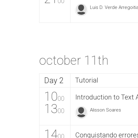
00
Luis D. Verde Arregoiti
october 11th
Day 2
Tutorial
10
Introduction to Text 
00
13
00
Alisson Soares
14
Conquistando errores
00