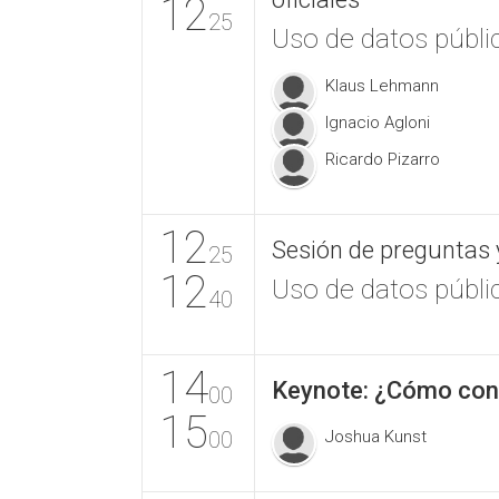
12
25
Uso de datos públic
Klaus Lehmann
Ignacio Agloni
Ricardo Pizarro
12
Sesión de preguntas 
25
12
Uso de datos públic
40
14
Keynote: ¿Cómo conv
00
15
00
Joshua Kunst