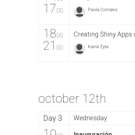
17
00
Paola Corrales
18
Creating Shiny Apps 
00
21
00
Kamil Żyła
october 12th
Day 3
Wednesday
10
Inauguración