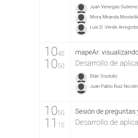
Juan Venegas Gutierre
Moira Miranda MonteAl
Luis D. Verde Arregoiti
10
mapeAr: visualizando
45
10
Desarrollo de aplic
50
Elián Soutullo
Juan Pablo Ruiz Nicolin
10
Sesión de preguntas 
50
11
Desarrollo de aplic
15