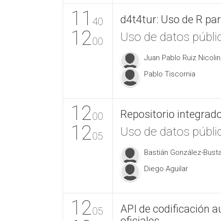
11
d4t4tur: Uso de R pa
40
12
Uso de datos públic
00
Juan Pablo Ruiz Nicolin
Pablo Tiscornia
12
Repositorio integrado
00
12
Uso de datos públic
05
Bastián González-Bus
Diego Aguilar
12
API de codificación 
05
oficiales