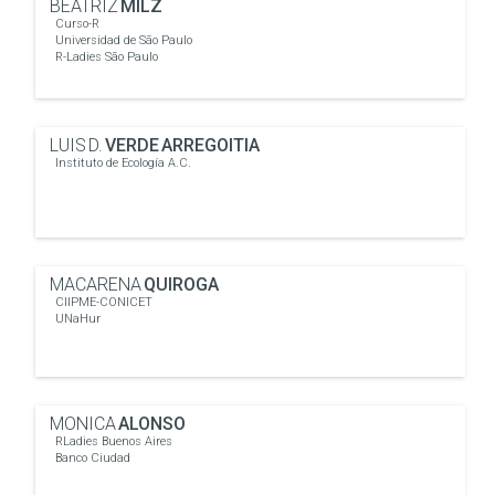
BEATRIZ
MILZ
Curso-R
Universidad de São Paulo
R-Ladies São Paulo
LUIS D.
VERDE ARREGOITIA
Instituto de Ecología A.C.
MACARENA
QUIROGA
CIIPME-CONICET
UNaHur
MONICA
ALONSO
RLadies Buenos Aires
Banco Ciudad