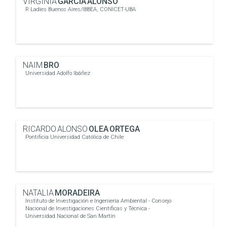
VIRGINIA
GARCÍA ALONSO
R Ladies Buenos Aires/IBBEA, CONICET-UBA
NAIM
BRO
Universidad Adolfo Ibáñez
RICARDO ALONSO
OLEA ORTEGA
Pontificia Universidad Católica de Chile
NATALIA
MORADEIRA
Instituto de Investigación e Ingeniería Ambiental - Consejo
Nacional de Investigaciones Científicas y Técnica -
Universidad Nacional de San Martín