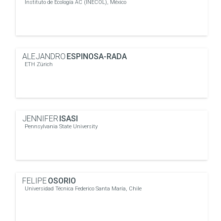
Instituto de Ecología AC (INECOL), México
ALEJANDRO
ESPINOSA-RADA
ETH Zürich
JENNIFER
ISASI
Pennsylvania State University
FELIPE
OSORIO
Universidad Técnica Federico Santa María, Chile